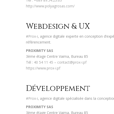
Tel :
+689 89.54.23.63
http://www.polyagrosas.com/
Webdesign & UX
#Prox-i
, agence digitale experte en conception d’expé
référencement.
PROXIMITY SAS
3ème étage Centre Vaima, Bureau 85
Tél :
40 54 11 45
–
contact@prox-i.pf
https://www.prox-i.pf
Développement
#Prox-i
, agence digitale spécialisée dans la conceptio
PROXIMITY SAS
3ème étage Centre Vaima, Bureau 85