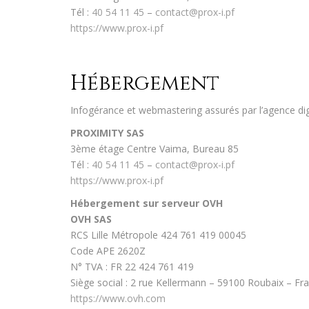
Tél :
40 54 11 45
–
contact@prox-i.pf
https://www.prox-i.pf
Hébergement
Infogérance et webmastering assurés par l’agence di
PROXIMITY SAS
3ème étage Centre Vaima, Bureau 85
Tél :
40 54 11 45
–
contact@prox-i.pf
https://www.prox-i.pf
Hébergement sur serveur OVH
OVH SAS
RCS Lille Métropole 424 761 419 00045
Code APE 2620Z
N° TVA : FR 22 424 761 419
Siège social : 2 rue Kellermann – 59100 Roubaix – Fr
https://www.ovh.com