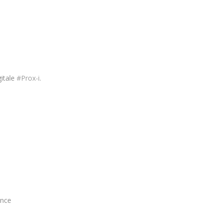
gitale
#Prox-i
.
ance